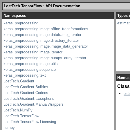
LostTech.TensorFlow : API Documentation
Types i
estimat
Names
Class
est