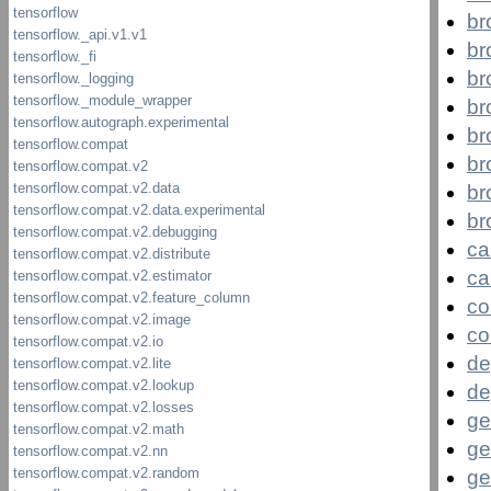
br
br
br
br
br
br
br
br
ca
ca
co
co
de
de
ge
ge
ge