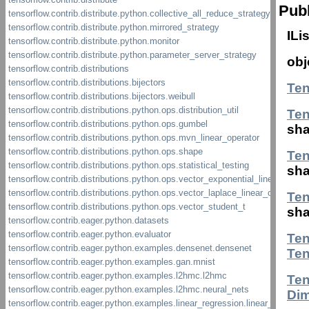
Publ
ILi
obj
Te
Te
sha
Te
sha
Te
sha
Te
Te
Te
Di