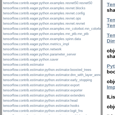
Te
sha
Te
Te
Te
Di
obj
sha
Pyt
boo
obj
Imp
ILi
obj