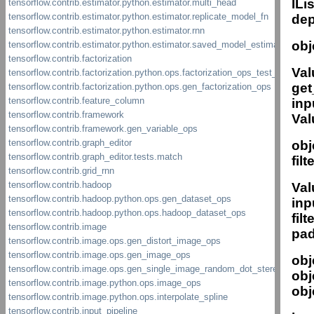
ILi
de
obj
Val
get
inp
Val
obj
fil
Val
inp
fil
pad
obj
obj
obj