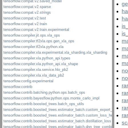
ge
ha
ha
is
is
ma
ma
ma
ma
no
no
ra
ra
ra
ra
ra
sc