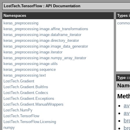
LostTech.TensorFlow : API Documentation
Types 
commo
Type
c
Nam
Met
av
av
br
br