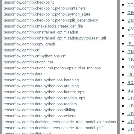
co
de
ge
ge
ha
is
ma
ma
no
ra
sc
se
un
un
un
un
un