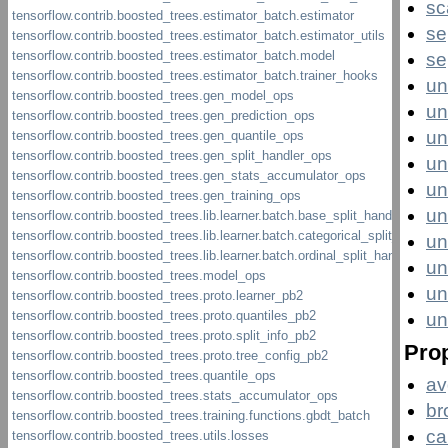
sc
se
se
un
un
un
un
un
un
un
un
u
un
Prop
av
br
ca