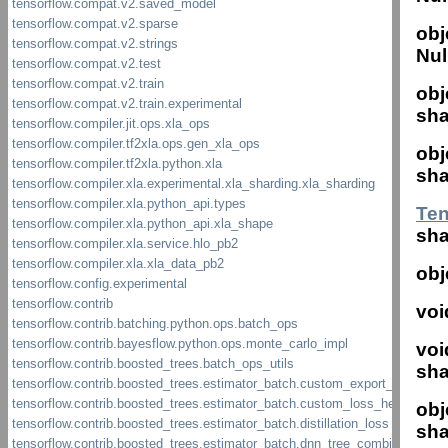
obj
Nul
obj
sha
obj
sha
Te
sha
obj
voi
voi
sha
obj
sha