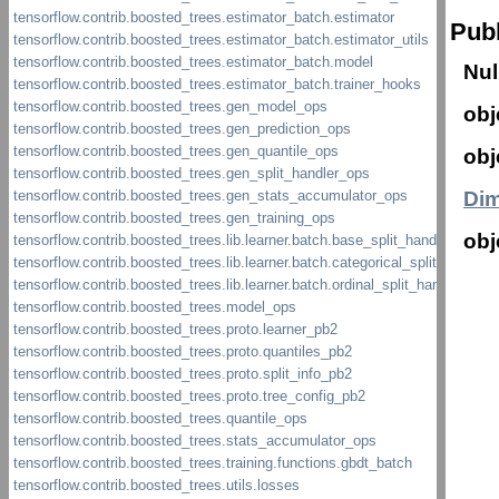
Publ
Nul
obj
obj
Di
obj