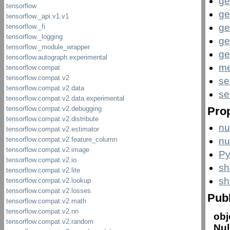
ge
ge
ge
ge
ge
me
se
se
Prop
nu
nu
Py
sh
sh
Pub
obj
Nul