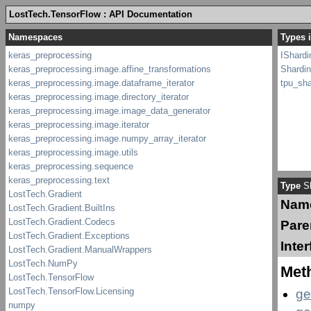
LostTech.TensorFlow : API Documentation
Types 
IShardi
Shardin
tpu_sha
Type
Sh
Nam
Pare
Inte
Met
ge